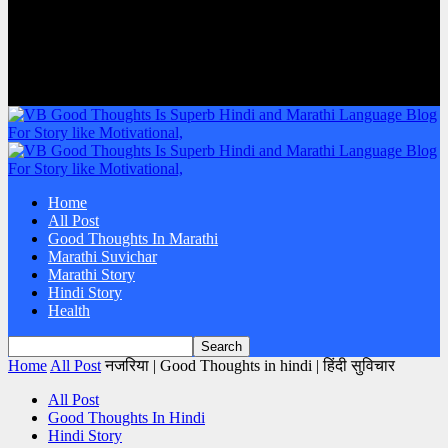
Home
All Post
Good Thoughts In Marathi
Marathi Suvichar
Marathi Story
Hindi Story
Health
Home
All Post
नजरिया | Good Thoughts in hindi | हिंदी सुविचार
All Post
Good Thoughts In Hindi
Hindi Story