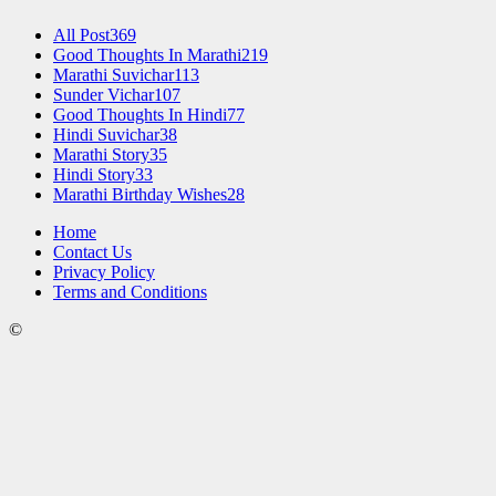
All Post
369
Good Thoughts In Marathi
219
Marathi Suvichar
113
Sunder Vichar
107
Good Thoughts In Hindi
77
Hindi Suvichar
38
Marathi Story
35
Hindi Story
33
Marathi Birthday Wishes
28
Home
Contact Us
Privacy Policy
Terms and Conditions
©