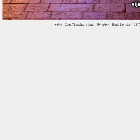
नजरिया – Good Thoughts in hindi – हिंदी सुविचार – Hindi Suvichar – VB