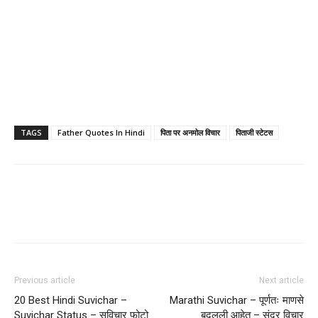
TAGS
Father Quotes In Hindi
पिता पर अनमोल विचार
पिताजी स्टेटस
Previous article
Next article
20 Best Hindi Suvichar –
Marathi Suvichar – पूर्णतः माणसे
Suvichar Status – सुविचार फोटो
बदलली आहेत – सुंदर विचार