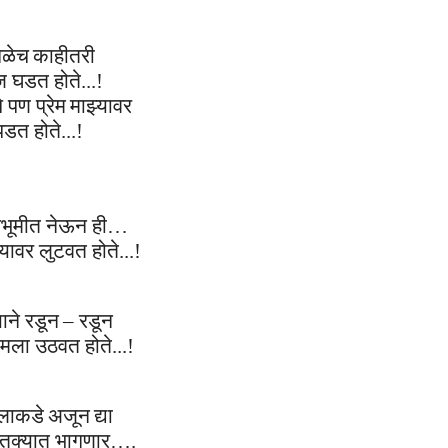
ग
ळे
च
काहीतरी
ज
घडत हो
ते.
..!
े पण
प्रेम
माझ्यावर
पडत हो
ते
..
.
!
भूमीत
नेऊन
ही…
्यावर लुटवत होते.
.
.!
ाने
रडून
– रडून
मला उठवत होते..
.
!
लाकडे
अजून
द्या
तक्यात भागणार….