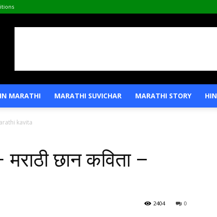
tions
IN MARATHI
MARATHI SUVICHAR
MARATHI STORY
HIN
 Marathi kavita
ा – मराठी छान कविता –
2404
0