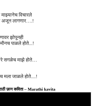
ी
माझ्यानेच
विचार
ले
ळ अजून
लागणार….!
णावर झोपूनही
मौन
च
पाळ
ले
हो
ते
..
.
!
रे सगळेच माझे होते…
ीच मला
जाळले
हो
ते..
..!
– मराठी छान कविता – Marathi kavita