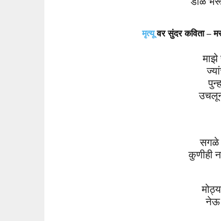
डोळे भर
मृत्यू
वर सुंदर कविता – म
माझे 
ज्यां
पुन्
उचलू
सगळ
कुणीही न
मोठ्य
नेऊ