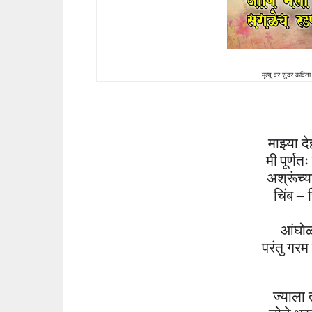
मृत्यू वर सुंदर कव
माझ्या द
मी
पूर्णतः
अश्रूंच्य
चिंब
– च
आंघो
परंतु
गरम
ज्याला 