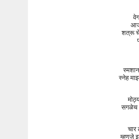
वे
आ
शत्रू च
स्मशान
स्नेह
माझ
मोठ्य
सगळे
च
चार
म्हणजे
इ