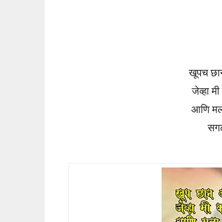
खूपच छा
जेव्हा 
आणि मल
सग