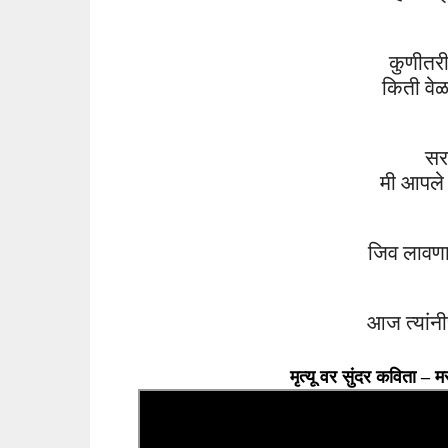
कुणीतर
किती वे
सर
मी
आपले
जिव
लावणा
आज त्यांन
मृत्यू वर सुंदर कविता 