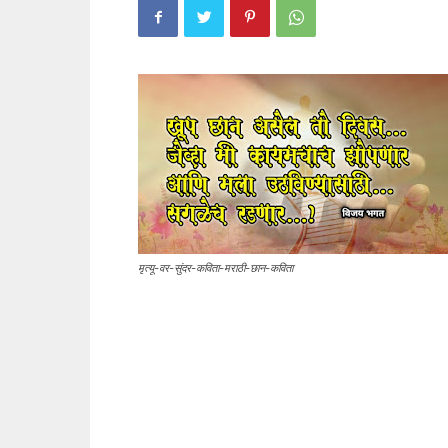
मृत्यू-वर-सुंदर-कविता-मराठी-छान-कविता