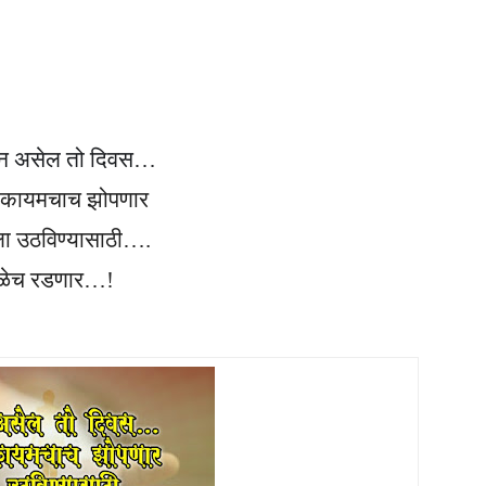
न असेल तो दिवस…
मी कायमचाच झोपणार
ा उठविण्यासाठी….
ळेच रडणार…!