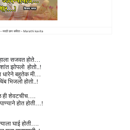
िता – मराठी छान कविता – Marathi kavita
ेहाला
सजवत होते
…
शांत
झोपलो
होतो..!
ा
धारे
ने
बहुतेक
मी
…
िंब
भिजलो होतो..!
ळ
ही
शेवटची
च….
पाण्याने होत होती…!
त्याला घाई
होती….