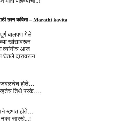
ून
मला
पाहण्याची..!
राठी छान कविता – Marathi kavita
पूर्ण बालपण गेले
च्या
खांद्यावरून
हा
त्यांनीच आज
न
घेतले दारावरून
े
जवळचे
च होते…
व्हतेच तिथे परके….
ा
ने म्हणत होते…
नका सार
खे.
..!