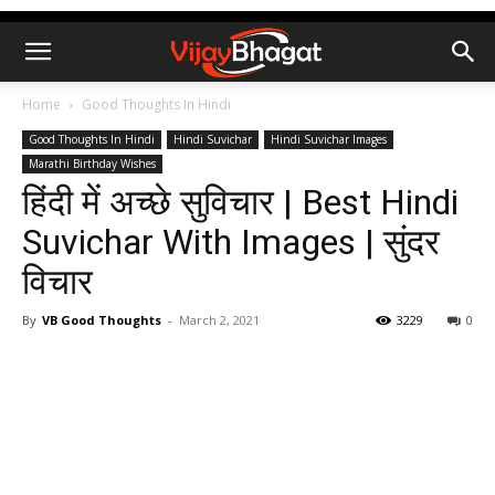
Home
Good Thoughts In Hindi
Good Thoughts In Hindi
Hindi Suvichar
Hindi Suvichar Images
Marathi Birthday Wishes
हिंदी में अच्छे सुविचार | Best Hindi
Suvichar With Images | सुंदर
विचार
By
VB Good Thoughts
-
March 2, 2021
3229
0