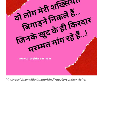
hindi-suvichar-with-image-hindi-quote-sunder-vichar