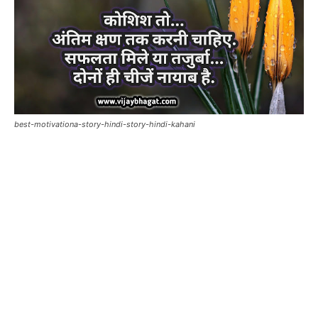
best-motivationa-story-hindi-story-hindi-kahani