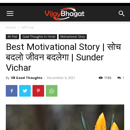
Home
All Post
All Post
Good Thoughts In Hindi
Motivational Story
Best Motivational Story | सोच
बदलो जीवन बदलेगा | Sunder
Vichar
By
VB Good Thoughts
-
December 6, 2021
1165
1