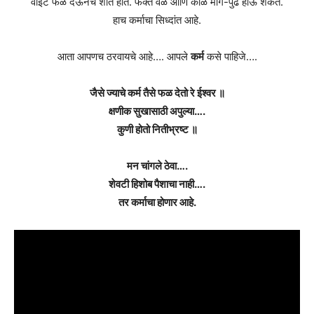
वाईट फळ देऊनच शांत होते. फक्त वेळ आणि काळ मागे-पुढे होऊ शकते.
हाच कर्माचा सिध्दांत आहे.
आता आपणच ठरवायचे आहे…. आपले
कर्म
कसे पाहिजे….
जैसे ज्याचे कर्म तैसे फळ देतो रे ईश्वर ॥
क्षणीक सुखासाठी अपुल्या….
कुणी होतो नितीभ्रष्ट ॥
मन चांगले ठेवा….
शेवटी हिशोब पैशाचा नाही….
तर कर्माचा होणार आहे.