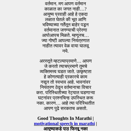
वर्तमान. मग आपण वर्तमान
काळात का जगत नाही…?
आयुष्य प्रवाही आहे हे एकदा
लक्षात घेतले की भूत आणि
भविष्याच्या गर्तेतून बाहेर पडून
वर्तमानात जगण्याची प्रेरणा
आपोआपच मिळते. म्हणूनच…
ज्या गोष्टी आपल्या नियंत्रणात
नाहीत त्यावर वेळ वाया घालवू
नये.
अरस्तूने म्हटल्याप्रमाणे… आपण
जे करतो त्याचप्रमाणे तुमचे
व्यक्तिमत्त्व घडत जाते. उत्कृष्टता
हे कोणत्याही प्रकारचे काम
नसून तो स्वभाव आहे. भावनांवर
नियंत्रण ठेवून वर्तमानाचा विचार
करा. परिस्थितीच्या रेट्यात घडणाऱ्या
घटनांवर प्रश्नचिन्ह उपस्थित करू
नका. कारण… आहे त्या परिस्थितीत
आपण पुढे सरकतच असतो.
Good Thoughts In Marathi |
motivational speech in marathi
|
आयुष्याकडे पाठ फिरवू नका