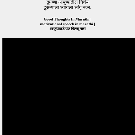
तुमच्या आयुष्यातील निर्णय
दुसऱ्याला घ्यायला सांगू नका.
Good Thoughts In Marathi |
motivational speech in marathi |
आयुष्याकडे पाठ फिरवू नका