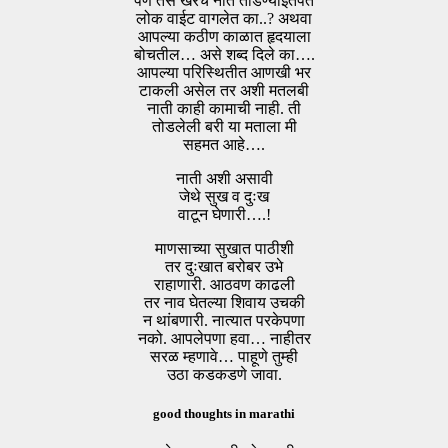
पण तसे खरेच नाते तोडण्याइतपत
लोक वाईट वागलेत का..? अथवा
आपल्या कठीण काळात हृदयाला
बोचतील… असे शब्द दिले का….
आपल्या परिस्थितीत आणखी भर
टाकली असेल तर अशी मतलबी
नाती काही कामाची नाही. ती
तोडलेली बरी या मताला मी
सहमत आहे….
नाती अशी असावी
जेथे सुख व दुःख
वाटून घेणारी….!
माणसाच्या सुखात पाठीशी
तर दुःखात बरोबर उभे
राहाणारी. आठवण काढली
तर नाव घेतल्या शिवाय उचकी
न थांबणारी. नात्यात परकेपणा
नको. आपलेपणा हवा… नाहीतर
सरळ म्हणावे… पाहूणे तुम्ही
उठा कडकडणे जावा.
good thoughts in marathi