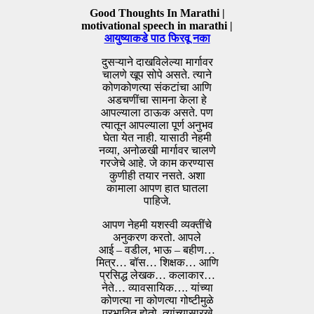
Good Thoughts In Marathi |
motivational speech in marathi |
आयुष्याकडे पाठ फिरवू नका
दुसऱ्याने दाखविलेल्या मार्गावर
चालणे खूप सोपे असते. त्याने
कोणकोणत्या संकटांचा आणि
अडचणींचा सामना केला हे
आपल्याला ठाऊक असते. पण
त्यातून आपल्याला पूर्ण अनुभव
घेता येत नाही. यासाठी नेहमी
नव्या, अनोळखी मार्गावर चालणे
गरजेचे आहे. जे काम करण्यास
कुणीही तयार नसते. अशा
कामाला आपण हात घातला
पाहिजे.
आपण नेहमी यशस्वी व्यक्तींचे
अनुकरण करतो. आपले
आई – वडील, भाऊ – बहीण…
मित्र… बॉस… शिक्षक… आणि
प्रसिद्ध लेखक… कलाकार…
नेते… व्यावसायिक…. यांच्या
कोणत्या ना कोणत्या गोष्टीमुळे
प्रभावित होतो. त्यांच्यासारखे