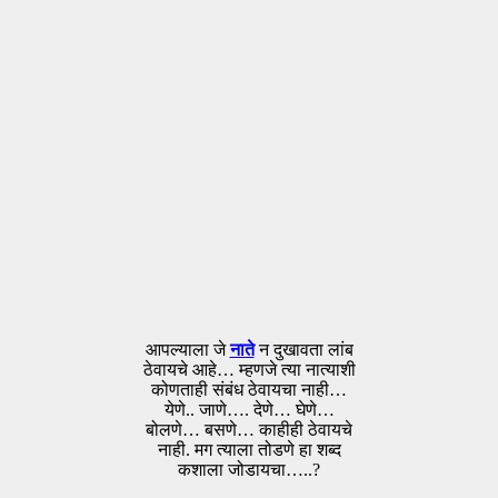
आपल्याला जे
नाते
न दुखावता लांब
ठेवायचे आहे… म्हणजे त्या नात्याशी
कोणताही संबंध ठेवायचा नाही…
येणे.. जाणे…. देणे… घेणे…
बोलणे… बसणे… काहीही ठेवायचे
नाही. मग त्याला तोडणे हा शब्द
कशाला जोडायचा…..?