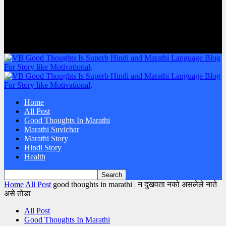
Home
All Post
Good Thoughts In Marathi
Marathi Suvichar
Marathi Story
Hindi Story
Health
Home
All Post
good thoughts in marathi | न दुखवता नको असलेले नाते
असे तोडा
All Post
Good Thoughts In Marathi