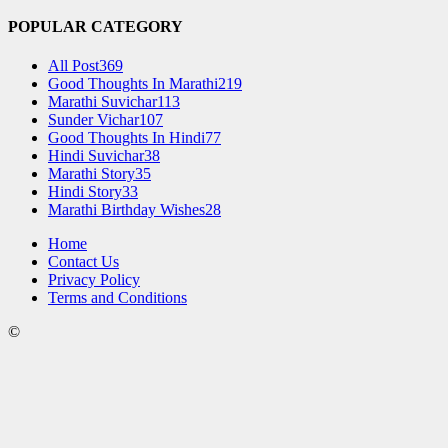
POPULAR CATEGORY
All Post
369
Good Thoughts In Marathi
219
Marathi Suvichar
113
Sunder Vichar
107
Good Thoughts In Hindi
77
Hindi Suvichar
38
Marathi Story
35
Hindi Story
33
Marathi Birthday Wishes
28
Home
Contact Us
Privacy Policy
Terms and Conditions
©