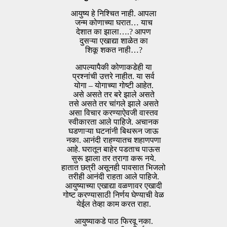
आयुष्य हे निश्चित नाही. आपला
जन्म कोणाच्या घरात… याच
देशात का झाला….? आपण
दुसऱ्या एखाद्या शाळेत का
शिकू शकत नाही…?
आपल्यापैकी कोणाकडेही या
प्रश्नांची उत्तरे नाहीत. या सर्व
योगा – योगाच्या गोष्टी आहेत.
असे असते तर बरे झाले असते
तसे असते तर चांगले झाले असते
असा विचार करण्याऐवजी वास्तव
स्वीकारता आले पाहिजे. अचानक
घडणाऱ्या घटनांनी बिथरून जाऊ
नका. आनंदी राहण्यातच शहाणपणा
आहे. घरातून बाहेर पडताच पाऊस
सुरू झाला तर त्रागा करू नये.
हातात छत्री असूनही पावसात भिजलो
तरीही आनंदी राहता आले पाहिजे.
आयुष्याच्या एखाद्या वळणावर एखादी
गोष्ट करण्यासाठी निर्णय घेण्याची वेळ
येईल तेव्हा काम करत राहा.
आयुष्याकडे पाठ फिरवू नका.