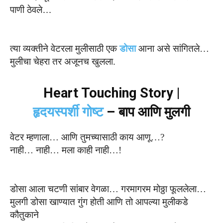
पाणी
ठेवले
…
त्या व्यक्तीने वेटरला मुलीसाठी
एक
डोसा
आना
असे
सांगित
ले…
मुलीचा चेहरा
तर
अजून
च
खुलला
.
Heart Touching Story |
हृदयस्पर्शी गोष्ट
– बाप आणि मुलगी
वेटर म्हणाला…
आणि
तुमच्यासाठी काय आणू…?
नाही… नाही… मला काही नाही…!
डोसा आला चटणी सांबार वेगळा
…
गरमागरम मोठ्ठा फूललेला
…
मुलगी डोसा खाण्यात गुंग
होती आणि
तो
आपल्या मुलीकडे
कौतुकाने