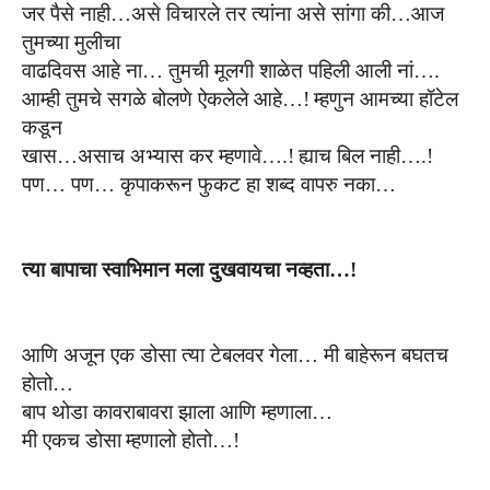
जर
पैसे नाही
…
अ
से
विचार
ले
तर
त्यांना असे
सांगा
की…
आज
तुमच्या मुलीचा
वाढदिवस आहे ना
…
तुमची मूलगी शाळेत पहिली आली नां
….
आम्ही
तुमचे सगळे बोलणे ऐकलेले आहे…!
म्हणुन आमच्या हॉटेल
कडून
खास
…
असाच अभ्यास कर म्हणा
वे
….!
ह्याच बिल नाही….!
पण
…
पण
… कृपाकरून
फुकट हा शब्द वापरु नका
…
त्या बापाचा स्वाभिमान मला दुखवायचा नव्हता
…!
आणि अजून एक डोसा त्या टेबलवर गेला
…
मी बाहेरून
बघतच
होतो
…
बाप
थोडा
कावराबावरा झाला
आणि
म्हणाला
…
मी एकच डोसा
म्हणालो
होतो…!