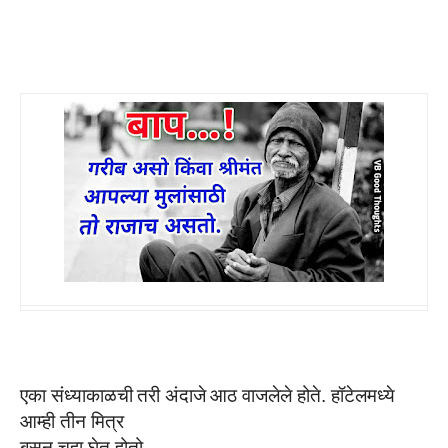
एका
संध्याकाळची
तरी
अंदाजे
आठ
वाजलेले
होते. हॉटेलमध्ये
आम्ही तीन मित्र
बसून चहा घेत होतो.