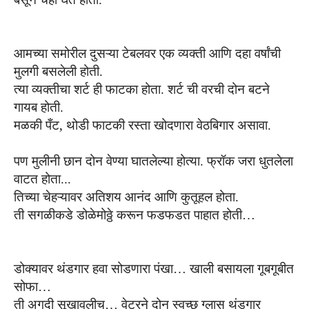
आमच्या समोरील दुसऱ्या
टेबलवर एक
व्यक्ती
आणि दहा वर्षांची
मुलगी
बसलेली होती.
त्या व्यक्तीचा
शर्ट ही फाटका
होता. शर्ट ची
वरची दोन बट
ने
गायब
होती.
,
मळकी पँट
थोडी फाटकी रस्ता खोदणारा वेठबिगार असावा.
पण
मुलीनी छान दोन वेण्या घातलेल्या
होत्या.
फ्रॉक जरा धुतलेला
वाटत होता..
.
तिच्या
चेहऱ्यावर
अतिशय आनंद आणि कुतूहल
होता.
ती सगळीकडे डोळे
मोठ्ठे करून फडफडत पाहात होती
…
डोक्यावर थंडगार हवा सोडणारा पंखा
…
खाली बसायला गूबगूबीत
सोफा
…
ती अगदी सूखावलीच
…
वेटरने दोन स्वच्छ ग्लास थंडगार