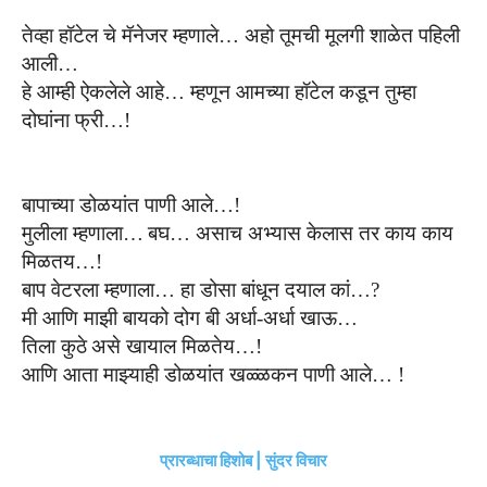
तेव्हा
हॉटेल चे
मॅनेजर म्हणाले
…
अहो तूमची मूलगी शाळेत पहिली
आली
…
हे
आम्ही
ऐकलेले आहे… म्हणून आमच्या हॉटेल कडून तुम्हा
दोघांना फ्री…!
बापाच्या डोळयांत पाणी आ
ले
…!
मुलीला
म्हणाला
…
बघ
…
असाच अभ्यास केलास तर काय काय
मिळतय…!
बाप वेटरला म्हणाला
…
हा डोसा बांधून दयाल कां
…?
मी आणि माझी बायको दोग बी अर्धा-अर्धा खाऊ
…
तिला
कुठे
असे
खायाल मिळ
ते
य…!
आणि आता माझ्याही डोळयांत खळ्ळकन पाणी आ
ले
… !
प्रारब्धाचा हिशोब | सुंदर विचार