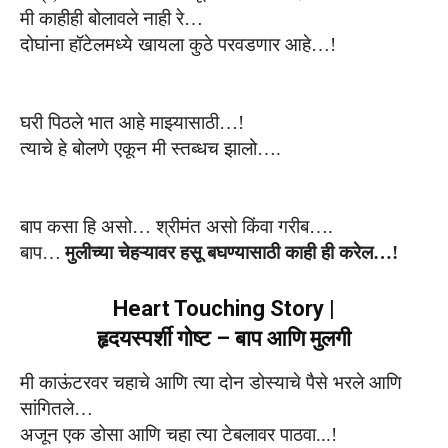
मी काहीही बोलावले नाही रे…
दोघांना हॉटेलमध्ये खायला कुठे परवडणार आहे…!
घरी पिठ
ले
भात
आहे माझ्यासाठी…!
त्याचे हे बोलणे एकून मी स्तब्धच झालो….
बाप
कसा
हि असो…
श्रीमंत
असो
किंवा गरीब
….
बाप
…
मुलीच्या चेहऱ्यावर
हसू बघण्यासाठी काही ही करेल
…!
Heart Touching Story |
हृदयस्पर्शी गोष्ट – बाप आणि मुलगी
मी काऊंटरवर चहाचे आणि त्या दोन डोस्याचे पैसे भरले आणि
सांगित
ले…
अजून एक डोसा आणि चहा
त्या टेबलावर
पाठवा
.
..!