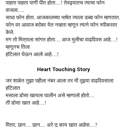
पाहता पाहता
पाणी पीत होता
…!
तेवढ्यात
च
त्याचा फोन
वाजला
….
साधा फोन होता.
आजकालच्या भाषेत
त्याला
डब्बा फोन
म्हणतात.
फोन वर आवाज बरोबर येत नव्हता म्हणून त्याने फोन स्पीकरवर
केले.
मग
तो मित्राला सांगत होता
…
आज
मुलीचा वाढदिवस आहे…!
म्हणूनच
तिला
हॉ
टे
लात
घेऊन
आलो
आहे…!
Heart Touching Story
जर
शाळेत
तुझा
पहीला नंबर आला तर
मी
तूझ्या
वाढदिवसाला
हॉ
टे
लात
मसाला
डोसा खायला घालीन
असे
म्हणालो होतो
…
ती
डोसा
खात आहे…!
मित्र, छान… छान… अरे तू काय खात आहेस…?