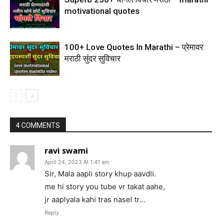
motivational quotes
100+ Love Quotes In Marathi – प्रेमावर
मराठी सुंदर सुविचार
4 COMMENTS
ravi swami
April 24, 2023 At 1:41 am
Sir, Mala aapli story khup aavdli.
me hi story you tube vr takat aahe,
jr aaplyala kahi tras nasel tr…
Reply