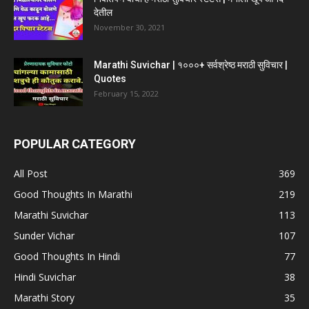
देतील
November 30, 2021
Marathi Suvichar | १०००+ सर्वश्रेष्ठ मराठी सुविचार |
Quotes
February 15, 2022
POPULAR CATEGORY
All Post
369
Good Thoughts In Marathi
219
Marathi Suvichar
113
Sunder Vichar
107
Good Thoughts In Hindi
77
Hindi Suvichar
38
Marathi Story
35