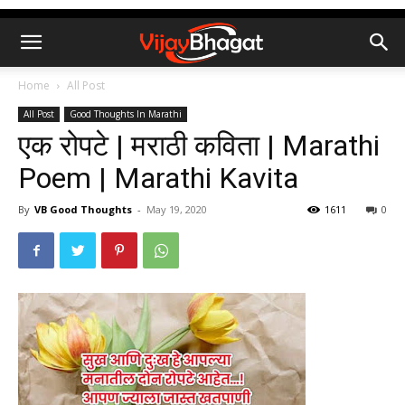
Home
All Post
All Post
Good Thoughts In Marathi
एक रोपटे | मराठी कविता | Marathi
Poem | Marathi Kavita
By
VB Good Thoughts
-
May 19, 2020
1611
0