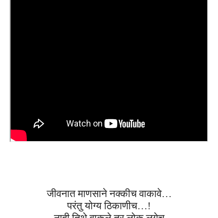
जीवनात माणसाने नक्कीच वाकावे…
परंतु योग्य ठिकाणीच…!