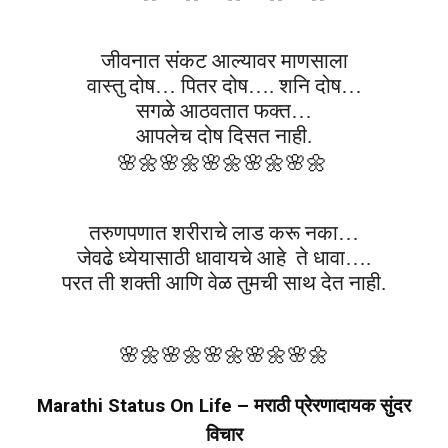
जीवनात संकट आल्यावर माणसाला
वास्तु दोष… पितर दोष…. शनि दोष…
सगळे आठवतात फक्त…
आपलेच दोष दिसत नाही.
🌸🌼
🌸🌼
🌸🌼
🌸🌼
🌸🌼
तरुणपणात शरीराचे लाड करू नका…
जेवढे ध्येयासाठी धावायचे आहे
ते धावा….
परत ती शक्ती आणि वेळ तुमची साथ देत नाही.
🌸🌼
🌸🌼
🌸🌼
🌸🌼
🌸🌼
Marathi Status On Life – मराठी प्रेरणादायक सुंदर
विचार