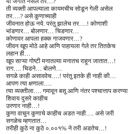
या जगात नसेल तर…
?
ती व्यक्ती आपल्याला कायमचीच सोडून गेली असेल
तर….
?
असे कुणाच्याही
जीवनात होऊ नये. परंतु झालेच तर….!
कोणाशी
भांडणार… बोलणार… चिडणार…
कोणावर आपला हक्क गाजवणार…
?
जीवन खूप मोठे आहे आणि पाहायला गेले तर तितकेच
लहान ही…
खूप साऱ्या गोष्टी मनातल्या मनातच राहून जातात…!
राग…. चिडने… बोलणे…
सगळे काही असाववेच….!
परंतु इतके ही नाही की…
आपण त्या क्षणाला….
त्या व्यक्तीला…. गमावून बसू आणि
नंतर पश्चात्ताप
करण्या
शिवाय दुसरे काहीच
उरणार नाही…!
कुणा वाचुन कुणाचे
काहीच अडत नाही…. असे जरी
सगळेच म्हणतात…
तरीही कुठे ना कुठे ०.००१% ने
तरी अडतेच…!