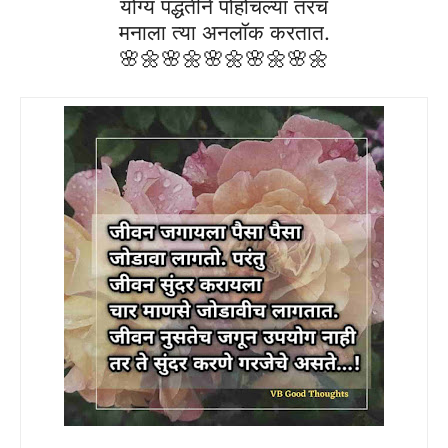
योग्य पद्धतीने पोहोचल्या तरच
मनाला त्या अनलॉक करतात.
🌸🌼
🌸🌼
🌸🌼
🌸🌼
🌸🌼