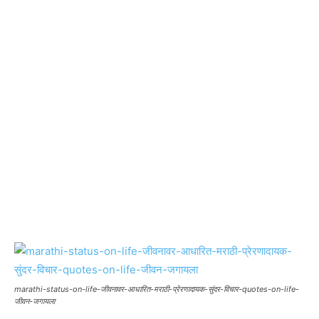
marathi-status-on-life-जीवनावर-आधारित-मराठी-प्रेरणादायक-सुंदर-विचार-quotes-on-life-
जीवन-जगायला