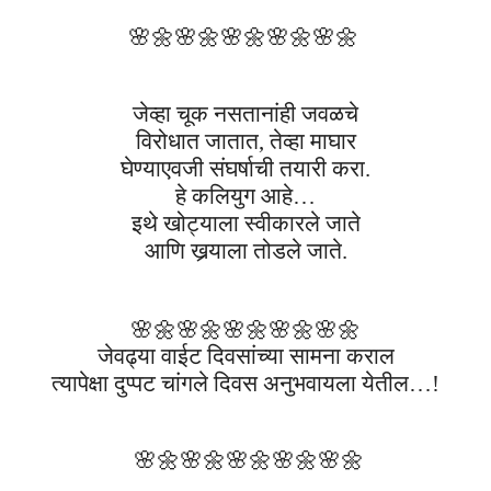
🌸🌼
🌸🌼
🌸🌼
🌸🌼
🌸🌼
जेव्हा चूक नसतानांही जवळचे
विरोधात जातात, तेव्हा माघार
घेण्याएवजी संघर्षाची तयारी करा.
हे कलियुग आहे…
इथे खोट्याला स्वीकारले जाते
आणि खर्‍याला तोडले जाते.
🌸🌼
🌸🌼
🌸🌼
🌸🌼
🌸🌼
जेवढ्या वाईट दिवसांच्या सामना कराल
त्यापेक्षा दुप्पट चांगले दिवस अनुभवायला येतील…!
🌸🌼
🌸🌼
🌸🌼
🌸🌼
🌸🌼