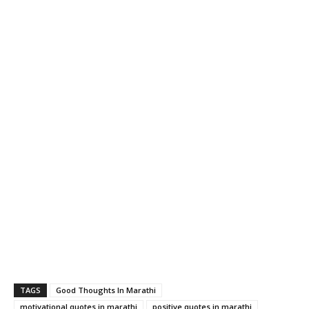
TAGS
Good Thoughts In Marathi
motivational quotes in marathi
positive quotes in marathi