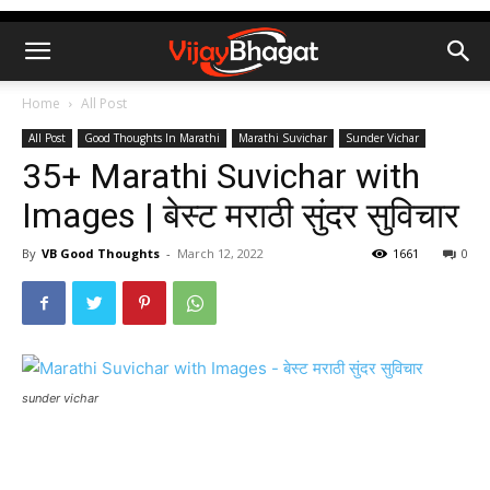
Home
All Post
All Post
Good Thoughts In Marathi
Marathi Suvichar
Sunder Vichar
35+ Marathi Suvichar with
Images | बेस्ट मराठी सुंदर सुविचार
By
VB Good Thoughts
-
March 12, 2022
1661
0
sunder vichar