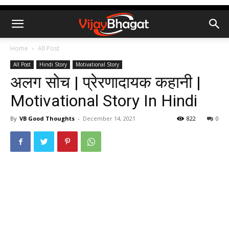
Home
All Post
All Post
Hindi Story
Motivational Story
अलग सोच | प्रेरणादायक कहानी |
Motivational Story In Hindi
By
VB Good Thoughts
-
December 14, 2021
822
0