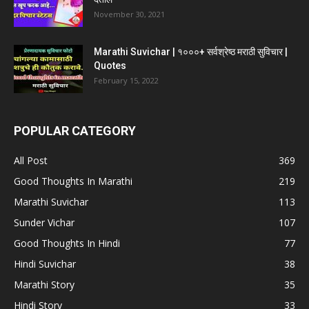
November 30, 2021
Marathi Suvichar | १०००+ सर्वश्रेष्ठ मराठी सुविचार |
Quotes
February 15, 2022
POPULAR CATEGORY
All Post
369
Good Thoughts In Marathi
219
Marathi Suvichar
113
Sunder Vichar
107
Good Thoughts In Hindi
77
Hindi Suvichar
38
Marathi Story
35
Hindi Story
33