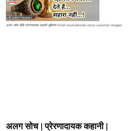
अलग-सोच-हिंदी-प्रेरणादायक-कहानी-सुविचार-hindi-motivational-story-suvichar-images
अलग सोच | प्रेरणादायक कहानी |