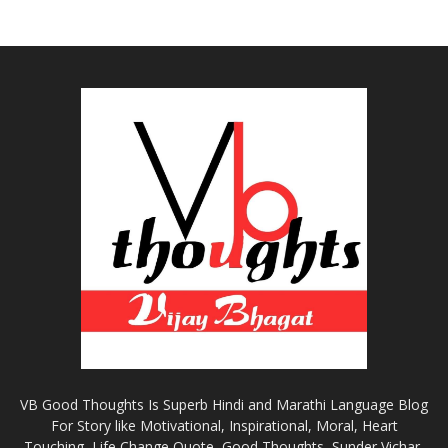
VB Good Thoughts Is Superb Hindi and Marathi Language Blog
For Story like Motivational, Inspirational, Moral, Heart
Touching, Life Change Quote, Good Thoughts, Sunder Vichar,