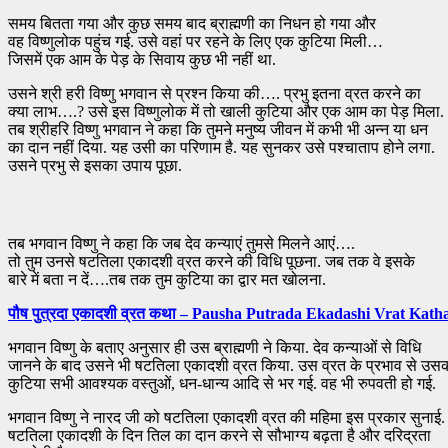
समय बितता गया और कुछ समय बाद ब्राह्मणी का निधन हो गया और
वह विष्णुलोक पहुंच गई. उसे वहां पर रहने के लिए एक कुटिया मिली…
जिसमें एक आम के पेड़ के सिवाय कुछ भी नहीं था.
उसने श्री हरी विष्णु भगवान से प्रश्न किया की…. प्रभु इतना व्रत करने का
क्या लाभ….? उसे इस विष्णुलोक में तो खाली कुटिया और एक आम का पेड़ मिला.
तब श्रीहरि विष्णु भगवान ने कहा कि तुमने मनुष्य जीवन में कभी भी अन्न या धन
का दान नहीं दिया. यह उसी का परिणाम है. यह सुनकर उसे पश्चाताप होने लगा.
उसने प्रभु से इसका उपाय पूछा.
तब भगवान विष्णु ने कहा कि जब देव कन्याएं तुमसे मिलने आएं….
तो तुम उनसे षटतिला एकादशी व्रत करने की विधि पूछना. जब तक वे इसके
बारे में बता न दें….तब तक तुम कुटिया का द्वार मत खोलना.
पौष पुत्रदा एकादशी व्रत कथा – Pausha Putrada Ekadashi Vrat Kath
भगवान विष्णु के बताए अनुसार ही उस ब्राह्मणी ने किया. देव कन्याओं से विधि
जानने के बाद उसने भी षटतिला एकादशी व्रत किया. उस व्रत के प्रभाव से उस
कुटिया सभी आवश्यक वस्तुओं, धन-धान्य आदि से भर गई. वह भी रुपवती हो गई.
भगवान विष्णु ने नारद जी को षटतिला एकादशी व्रत की महिमा इस प्रकार सुनाई.
षटतिला एकादशी के दिन तिल का दान करने से सौभाग्य बढ़ता है और दरिद्रता