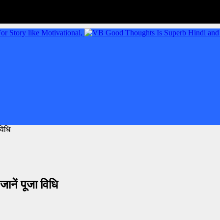
विधि
नें पूजा विधि