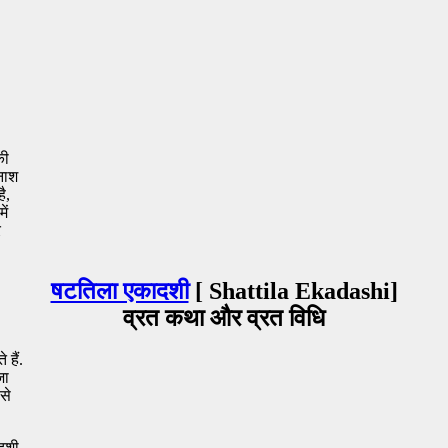
की
नाश
ै,
ें
र
षटतिला एकादशी
[ Shattila Ekadashi]
व्रत कथा और व्रत विधि
 हैं.
जा
से
ादशी