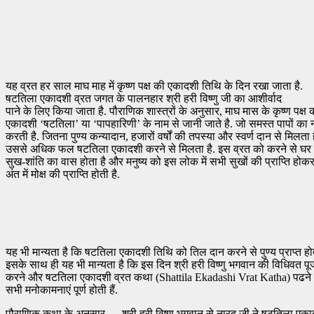
यह व्रत हर साल माघ माह में कृष्ण पक्ष की एकादशी तिथि के दिन रखा जाता है.
षटतिला एकादशी व्रत जगत के पालनहार श्री हरी विष्णु जी का आशीर्वाद
पाने के लिए किया जाता है. पौराणिक शास्त्रों के अनुसार, माघ मास के कृष्ण पक्ष 
एकादशी ‘षटतिला’ या ‘पापहारिणी’ के नाम से जानी जाते है. जो समस्त पापों का 
करती है. जितना पुण्य कन्यादान, हजारों वर्षों की तपस्या और स्वर्ण दान से मिलता ह
उससे अधिक फल षटतिला एकादशी करने से मिलता है. इस व्रत को करने से घर म
सुख-शांति का वास होता है और मनुष्य को इस लोक में सभी सुखों की प्राप्ति होक
अंत में मोक्ष की प्राप्ति होती है.
यह भी मान्‍यता है कि षटतिला एकादशी तिथि को तिल दान करने से पुण्‍य प्राप्‍त होते
इसके साथ ही यह भी मान्‍यता है कि इस दिन श्री हरी विष्‍णु भगवान की विध‍िवत पू
करने और षटतिला एकादशी व्रत कथा (Shattila Ekadashi Vrat Katha) पढने 
सभी मनोकामनाएं पूर्ण होती हैं.
पौराणिक कथा के अनुसार…. श्री हरी विष्णु भगवान से नारद जी ने षटतिला एक