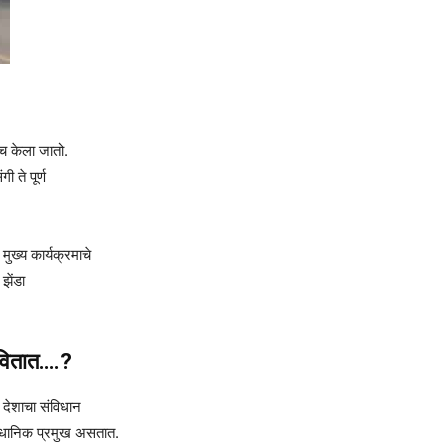
च केला जातो.
 ते पूर्ण
ुख्य कार्यक्रमाचे
झेंडा
कवितात….?
र देशाचा संविधान
वैधानिक प्रमुख असतात.