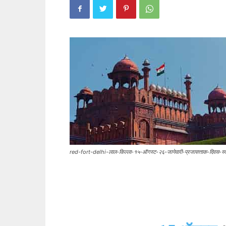
red-fort-delhi-लाल-किल्ला-१५-ऑगस्ट-२६-जानेवारी-प्रजासत्ताक-दिवस-स्वात