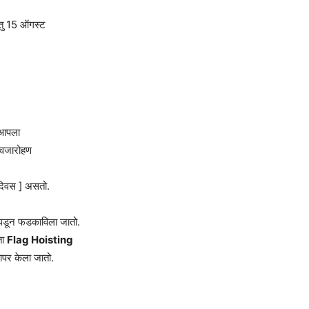
तु 15 ऑगस्ट
ी आपला
ध्वजारोहण
 दिवस ] असतो.
 उघडून फडकाविला जातो.
ता
Flag Hoisting
ापर केला जातो.