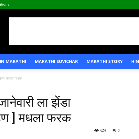
tions
IN MARATHI
MARATHI SUVICHAR
MARATHI STORY
HIN
िण्या मधला फरक
ेवारी ला झेंडा
ोहण ] मधला फरक
624
0