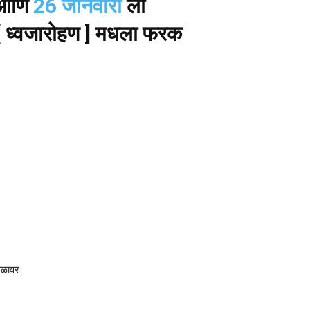
आणि
26 जानेवारी
ला
 [ ध्वजारोहण ] मधला फरक
थळावर