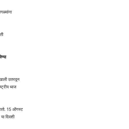
गळ्यांना
ती
ण्या
 खाली उतरवून
ट्रीय ध्वज
जातो. 15 ऑगस्ट
 या दिवशी