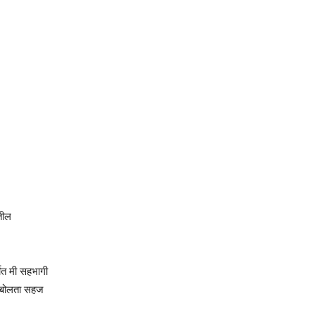
तील
्चेत मी सहभागी
ा बोलता सहज