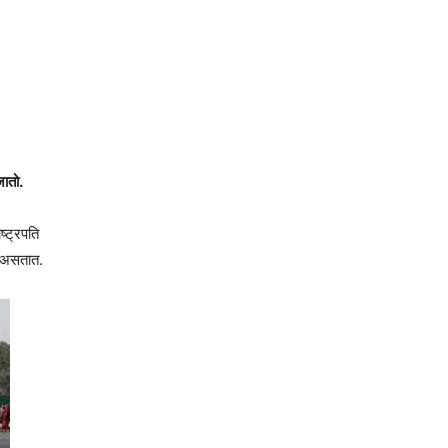
जातो.
ष्ट्रपति
ख असतात.