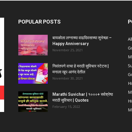
POPULAR POSTS
P
बायकोला लग्नाच्या वाढदिवसाच्या शुभेच्छा –
Al
Happy Anniversary
G
November 25, 2021
Ma
Su
निवांतपणे वाचा हे मराठी सुविचार स्टेटस |
मनाला खूप आनंद देतील
Go
November 30, 2021
Hi
Ma
Marathi Suvichar | १०००+ सर्वश्रेष्ठ
मराठी सुविचार | Quotes
Hi
February 15, 2022
Ma