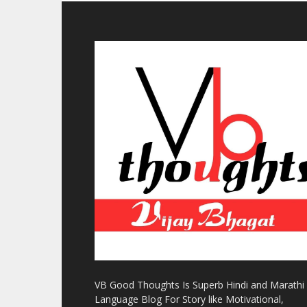
VB Good Thoughts Is Superb Hindi and Marathi
Language Blog For Story like Motivational,