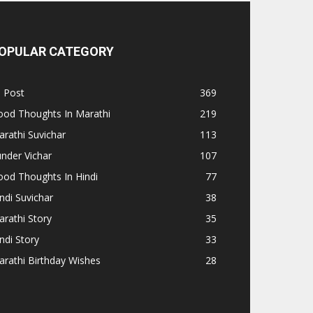
OPULAR CATEGORY
l Post
369
ood Thoughts In Marathi
219
rathi Suvichar
113
nder Vichar
107
od Thoughts In Hindi
77
ndi Suvichar
38
rathi Story
35
ndi Story
33
rathi Birthday Wishes
28