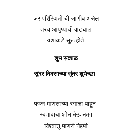
जर परिस्थिती ची जाणीव असेल
तरच आयुष्याची वाटचाल
यशाकडे सुरू होते.
शुभ सकाळ
सुंदर दिवसाच्या सुंदर शुभेच्छा
फक्त
माणसाच्या रंगाला
पाहून
स्वभावाचा शोध घेऊ नका
विश्वासू माण
से
नेहमी