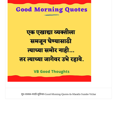
शुभ-सकाळ-मराठी-सुविचार-Good-Morning-Quotes-In-Marathi-Sunder-Vichar