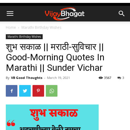
Home
Marathi Birthday Wishes
Marathi Birthday Wishes
शुभ सकाळ || मराठी-सुविचार ||
Good-Morning Quotes In
Marathi || Sunder Vichar
By
VB Good Thoughts
-
March 19, 2021
3567
3