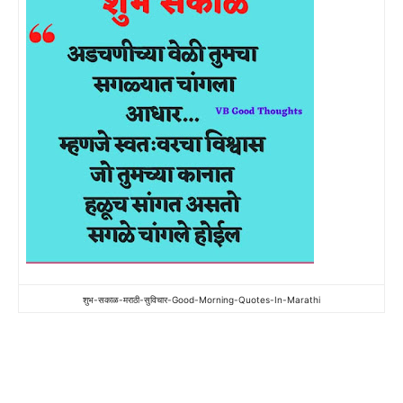
शुभ-सकाळ-मराठी-सुविचार-Good-Morning-Quotes-In-Marathi