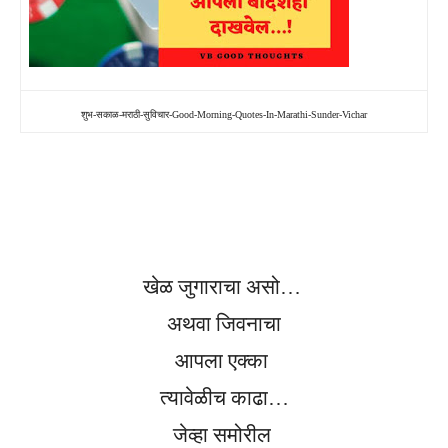
शुभ-सकाळ-मराठी-सुविचार-Good-Morning-Quotes-In-Marathi-Sunder-Vichar
खेळ जुगाराचा असो…
अथवा जिवनाचा
आपला एक्का
त्यावेळीच काढा…
जेव्हा समोरील