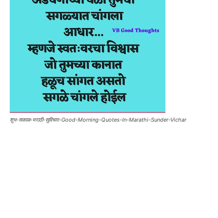
शुभ-सकाळ-मराठी-सुविचार-Good-Morning-Quotes-In-Marathi-Sunder-Vichar