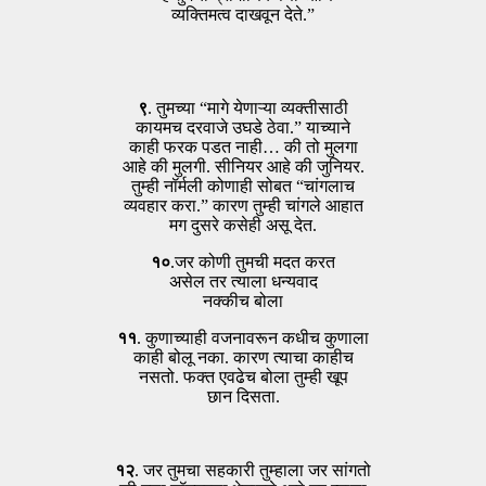
व्यक्तिमत्व दाखवून देते.”
९
. तुमच्या “मागे येणाऱ्या व्यक्तीसाठी
कायमच दरवाजे उघडे ठेवा.” याच्याने
काही फरक पडत नाही… की तो मुलगा
आहे की मुलगी. सीनियर आहे की जुनियर.
तुम्ही नॉर्मली कोणाही सोबत “चांगलाच
व्यवहार करा.” कारण तुम्ही चांगले आहात
मग दुसरे कसेही असू देत.
१०
.जर कोणी तुमची मदत करत
असेल तर त्याला धन्यवाद
नक्कीच बोला
११
. कुणाच्याही वजनावरून कधीच कुणाला
काही बोलू नका. कारण त्याचा काहीच
नसतो. फक्त एवढेच बोला तुम्ही खूप
छान दिसता.
१२
. जर तुमचा सहकारी तुम्हाला जर सांगतो