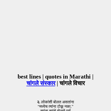
best lines | quotes in Marathi |
चांगले संस्कार
| चांगले विचार
२.
लोकांशी बोलत असतांना
“मध्येच त्यांना टोकू नका.”
त्यांना त्यांचे बोलणे पूर्ण