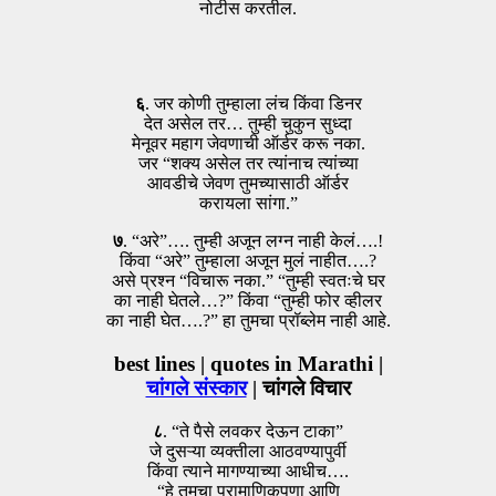
नोटीस करतील.
६
. जर कोणी तुम्हाला लंच किंवा डिनर
देत असेल तर… तुम्ही चुकुन सुध्दा
मेनूवर महाग जेवणाची ऑर्डर करू नका.
जर “शक्य असेल तर त्यांनाच त्यांच्या
आवडीचे जेवण तुमच्यासाठी ऑर्डर
करायला सांगा.”
७
. “अरे”…. तुम्ही अजून लग्न नाही केलं….!
किंवा “अरे” तुम्हाला अजून मुलं नाहीत….?
असे प्रश्न “विचारू नका.” “तुम्ही स्वतःचे घर
का नाही घेतले…?” किंवा “तुम्ही फोर व्हीलर
का नाही घेत….?” हा तुमचा प्रॉब्लेम नाही आहे.
best lines | quotes in Marathi |
चांगले संस्कार
| चांगले विचार
८
. “ते पैसे लवकर देऊन टाका”
जे दुसऱ्या व्यक्तीला आठवण्यापुर्वी
किंवा त्याने मागण्याच्या आधीच….
“हे तुमचा प्रामाणिकपणा आणि