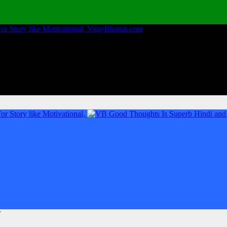
VijayBhagat.com
र