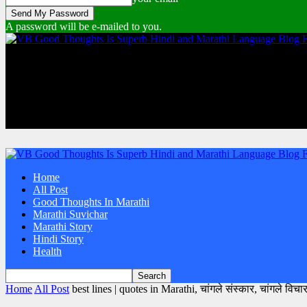
A password will be e-mailed to you.
Home
All Post
Good Thoughts In Marathi
Marathi Suvichar
Marathi Story
Hindi Story
Health
Home
All Post
best lines | quotes in Marathi, चांगले संस्कार, चांगले विचा