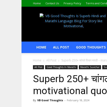
Home
Contact Us
Privacy Policy
Terms and Condi
VijayBhagat.com
HOME
ALL POST
GOOD THOUGHTS 
Home
All Post
Superb 250+ चांगले विचार मराठी – ma
All Post
Good Thoughts In Marathi
Marathi Suvichar
Su
Superb 250+ चांगल
motivational qu
By
VB Good Thoughts
-
February 18, 2024