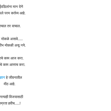
वडिलांना मान देणे
पले परम कर्तव्य आहे.
ाचाल तर वाचाल.
 मोकळे असावे…..
ीभ मोकळी असू नये.
याचे काम आज करा.
 काम आत्ताच करा.
ज्ञान
हे जीवनातील
मीठ आहे.
णत्याही विजयासाठी
म्रता हवीच…..!