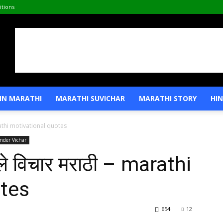
tions
IN MARATHI
MARATHI SUVICHAR
MARATHI STORY
HIN
rathi motivational quotes
nder Vichar
े विचार मराठी – marathi
otes
654
12