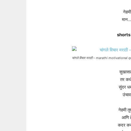
नेहमी
मान…
shorts
चांगले विचार मराठी – marathi motivational 
सुखासा
तर कध
सुंदर ध
उंचाव
नेहमी तु
आणि ह
कदर करत