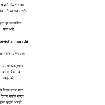
ासाव्दारे मिळणारे यश
े… ते कष्टाचे असते.
्ञान हा अधोगतीचा
पाया आहे.
 suvichar marathi
हा यशाचा आत्मा आहे.
साला माणसाप्रमाणे
ागवणे ह्याचेच नाव
माणुसकी.
गले विचार मनात फार
टिकत नाहीत म्हणून
त्वरित कृतीत आणावे.