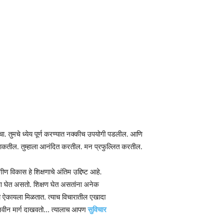
वाचा. तुमचे ध्येय पूर्ण करण्यात नक्कीच उपयोगी पडलील. आणि
टाकतील. तुम्हाला आनंदित करतील. मन प्रफुल्लित करतील.
ंगीण विकास हे शिक्षणाचे अंतिम उद्दिष्ट आहे.
्षण घेत असतो. शिक्षण घेत असतांना अनेक
ला ऐकायला मिळतात. त्याच विचारातील एखादा
 नवीन मार्ग दाखवतो… त्यालाच आपण
सुविचार