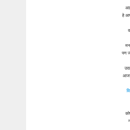
आई
हे आ
व
मन
पण ज
उद्
आजचे
वि
को
न