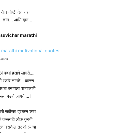
 तीन गोष्टी देत राहा.
. ज्ञान… आणि दान…
 suvichar marathi
quotes
ठी कधी हसावे लागते….
ी रडावे लागते… कारण
बधबा बनायला पाण्यालाही
रून पडावे लागते…. !
मचे सर्वोत्तम प्रयत्न करा
े करूनही लोक तुमची
 नसतील तर तो त्यांचा