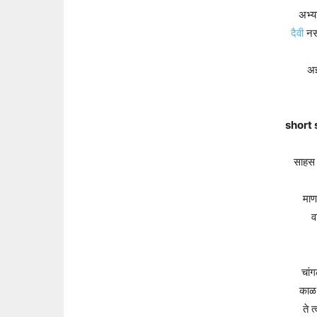
अभ्य
दैवी
नसत
अज
short
साहस 
माण
व
चां
काळ 
ते 