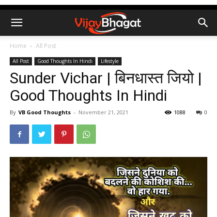
Home
All Post
All Post
Good Thoughts In Hindi
Lifestyle
Sunder Vichar | बिनधास्त जियो |
Good Thoughts In Hindi
By
VB Good Thoughts
-
November 21, 2021
1088
0