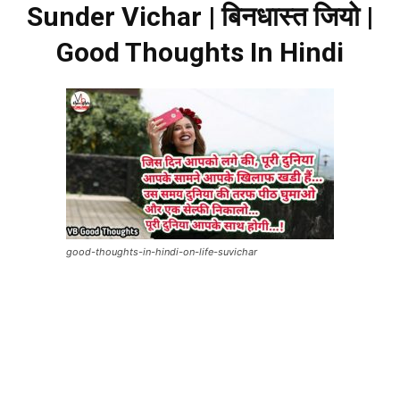
Sunder Vichar | बिनधास्त जियो |
Good Thoughts In Hindi
good-thoughts-in-hindi-on-life-suvichar